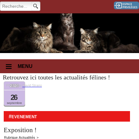
MENU
Retrouvez ici toutes les actualités félines !
2026
Photos de
David Strano
26
septembre
#
EVENEMENT
Exposition !
Rubrique
Actualités
>