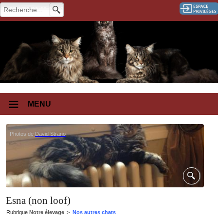
MENU
Photos de
David Strano
Esna (non loof)
Rubrique
Notre élevage
>
Nos autres chats