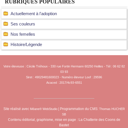
RUBRIQUES POPULAIRES
Actuellement à l'adoption
Ses couleurs
Nos femelles
Histoire/Légende
Votre éleveuse : Cécile Tréhoux - 330 rue Fortin Hermann 60250 Heilles - Tél : 06 62 82
03 93
Siret : 49029481600023 - Numéro éleveur Loof : 29596
Acaced : 2017/4c93-6551
Site réalisé avec
| Programmation du CMS:
Méane® WebStudio
Thomas HUCHER
SB
Contenu éditorial, graphisme, mise en page : La Chatterie des Coons de
Bastet