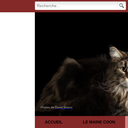
Photos de
David Strano
ACCUEIL
LE MAINE COON