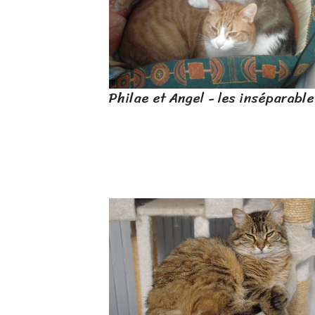
Philae et Angel - les inséparable
Sokar, fils d
à l'âge de 