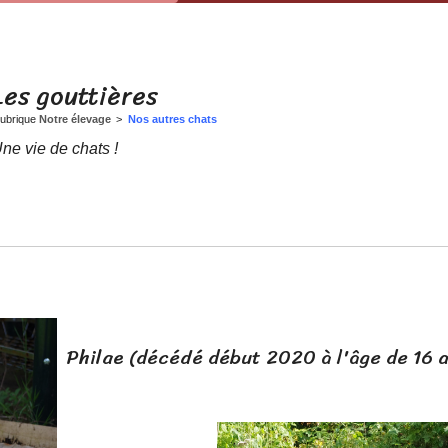
Les mâles extérieurs
Actuellement à l'adoption
Notre mâle
Anciennes portées
Les gouttières
Nos femelles
Nos conditions d'adoption
ubrique
Notre élevage
>
Nos autres chats
ne vie de chats !
Nos retraitées
Nos conseils
Nos autres chats
Louna, notre berger allemand
Philae (décédé début 2020 à l'âge de 16 a