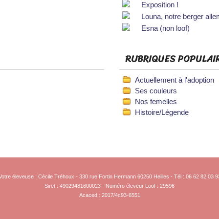
Exposition !
Louna, notre berger all
Esna (non loof)
RUBRIQUES POPULAI
Actuellement à l'adoption
Ses couleurs
Nos femelles
Histoire/Légende
Votre éleveuse : Cécile Tréhoux - 330 rue Fortin Hermann 60250 Heilles - Tél : 06 62 82 03 9
Siret : 49029481600023 - Numéro éleveur Loof : 29596
Acaced : 2017/4c93-6551