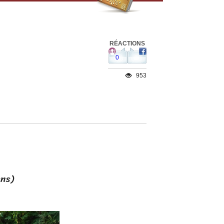
RÉACTIONS
0
953
ns)