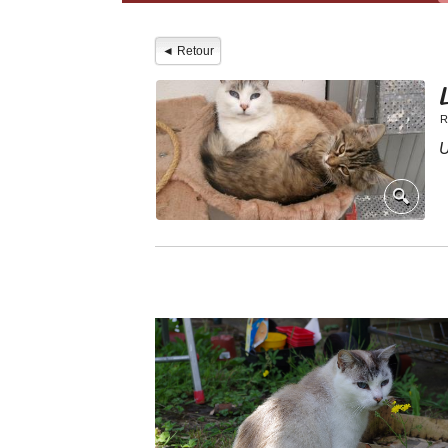
Histoire/Légende
◄ Retour
Son standard
Son caractère
R
U
Ses couleurs